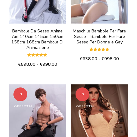
scelte
nella
nella
pagina
pagina
del
del
Bambole Da Sesso Anime
Maschile Bambole Per Fare
prodotto
Airi 140cm 145cm 150cm
Sesso – Bambole Per Fare
prodotto
158cm 168cm Bambola Di
Sesso Per Donne e Gay
Animazione
Valutato
Fascia
€
638.00
-
€
998.00
5.00
Valutato
su 5
Fascia
€
598.00
-
€
998.00
5.00
di
Questo
su 5
di
prezzo:
Questo
prodotto
prezzo:
da
prodotto
da
€638.00
ha
€598.00
ha
a
più
IN
IN
a
€998.00
più
varianti.
€998.00
OFFERTA!
OFFERTA!
varianti.
Le
Le
opzioni
opzioni
possono
possono
essere