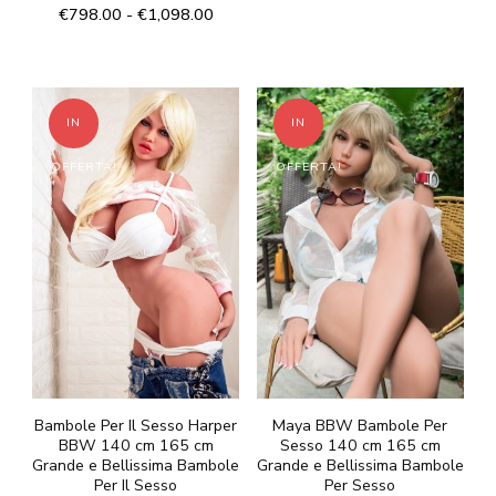
Valutato
su 5
Fascia
€
798.00
-
€
1,098.00
4.33
di
Questo
su 5
di
prezzo:
Questo
prodotto
prezzo:
da
prodotto
da
€638.00
ha
€798.00
ha
a
più
IN
IN
a
€998.00
più
varianti.
€1,098.00
OFFERTA!
OFFERTA!
varianti.
Le
Le
opzioni
opzioni
possono
possono
essere
essere
scelte
scelte
nella
nella
pagina
pagina
del
del
Bambole Per Il Sesso Harper
Maya BBW Bambole Per
prodotto
BBW 140 cm 165 cm
Sesso 140 cm 165 cm
prodotto
Grande e Bellissima Bambole
Grande e Bellissima Bambole
Per Il Sesso
Per Sesso