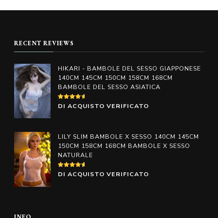
possono
possono
essere
essere
scelte
scelte
RECENT REVIEWS
nella
nella
pagina
pagina
HIKARI - BAMBOLE DEL SESSO GIAPPONESE
del
140CM 145CM 150CM 158CM 168CM
del
BAMBOLE DEL SESSO ASIATICA
prodotto
prodotto
VALUTATO
DI ACQUISTO VERIFICATO
4
SU
5
LILY SLIM BAMBOLE X SESSO 140CM 145CM
150CM 158CM 168CM BAMBOLE X SESSO
NATURALE
VALUTATO
DI ACQUISTO VERIFICATO
5
SU 5
INFO