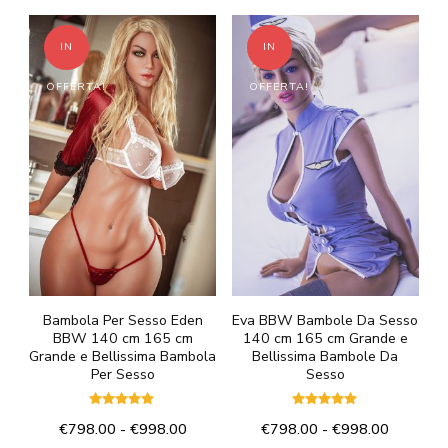
IN
IN
OFFERTA!
OFFERTA!
Bambola Per Sesso Eden
Eva BBW Bambole Da Sesso
BBW 140 cm 165 cm
140 cm 165 cm Grande e
Grande e Bellissima Bambola
Bellissima Bambole Da
Per Sesso
Sesso
Valutato
Valutato
Fascia
Fascia
€
798.00
-
€
998.00
€
798.00
-
€
998.00
5.00
5.00
su 5
su 5