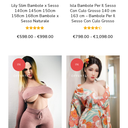
del
del
Lily Slim Bambole x Sesso
Isla Bambole Per Il Sesso
140cm 145cm 150cm
Con Culo Grosso 140 cm
prodotto
prodotto
158cm 168cm Bambole x
163 cm – Bambole Per Il
Sesso Naturale
Sesso Con Culo Grosso
Valutato
Valutato
Fascia
Fascia
€
598.00
-
€
998.00
€
798.00
-
€
1,098.00
5.00
4.25
su 5
su 5
di
di
Questo
Questo
prezzo:
prezzo:
prodotto
prodotto
da
da
€598.00
€798.0
ha
ha
IN
IN
a
a
più
più
€998.00
€1,098
OFFERTA!
OFFERTA!
varianti.
varianti.
Le
Le
opzioni
opzioni
possono
possono
essere
essere
scelte
scelte
nella
nella