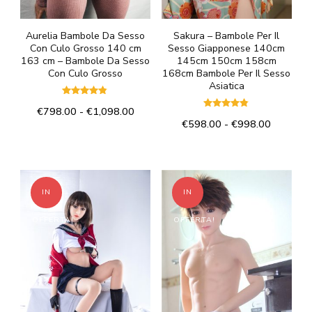
pagina
pagina
del
del
Aurelia Bambole Da Sesso
Sakura – Bambole Per Il
Con Culo Grosso 140 cm
Sesso Giapponese 140cm
prodotto
prodotto
163 cm – Bambole Da Sesso
145cm 150cm 158cm
Con Culo Grosso
168cm Bambole Per Il Sesso
Asiatica
Valutato
Fascia
€
798.00
-
€
1,098.00
4.67
Valutato
su 5
Fascia
€
598.00
-
€
998.00
4.67
di
Questo
su 5
di
prezzo:
Questo
prodotto
prezzo:
da
prodotto
da
€798.00
ha
€598.00
ha
a
più
IN
IN
a
€1,098.00
più
varianti.
€998.00
OFFERTA!
OFFERTA!
varianti.
Le
Le
opzioni
opzioni
possono
possono
essere
essere
scelte