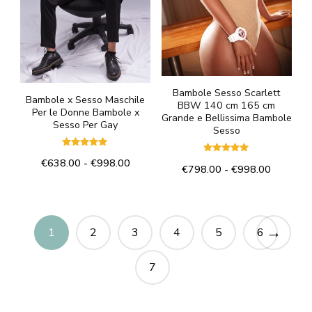
essere
scelte
scelte
nella
nella
pagina
pagina
del
del
Bambole Sesso Scarlett
prodotto
Bambole x Sesso Maschile
BBW 140 cm 165 cm
prodotto
Per le Donne Bambole x
Grande e Bellissima Bambole
Sesso Per Gay
Sesso
Valutato
Valutato
Fascia
€
638.00
-
€
998.00
5.00
Fascia
€
798.00
-
€
998.00
5.00
su 5
di
su 5
di
Questo
Questo
prezzo:
prezzo:
prodotto
da
prodotto
da
€638.00
ha
€798.00
→
ha
1
2
3
4
5
6
a
a
più
più
€998.00
€998.00
varianti.
7
varianti.
Le
Le
opzioni
opzioni