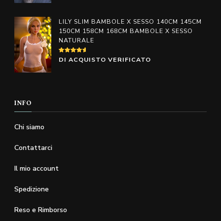
scelte
scelte
nella
nella
LILY SLIM BAMBOLE X SESSO 140CM 145CM
pagina
pagina
150CM 158CM 168CM BAMBOLE X SESSO
NATURALE
del
del
prodotto
prodotto
VALUTATO
DI ACQUISTO VERIFICATO
5
SU 5
INFO
Chi siamo
Contattarci
Il mio account
Spedizione
Reso e Rimborso