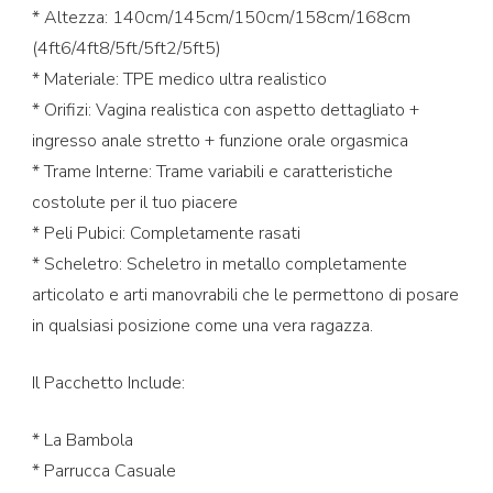
* Altezza: 140cm/145cm/150cm/158cm/168cm
(4ft6/4ft8/5ft/5ft2/5ft5)
* Materiale: TPE medico ultra realistico
* Orifizi: Vagina realistica con aspetto dettagliato +
ingresso anale stretto + funzione orale orgasmica
* Trame Interne: Trame variabili e caratteristiche
costolute per il tuo piacere
* Peli Pubici: Completamente rasati
* Scheletro: Scheletro in metallo completamente
articolato e arti manovrabili che le permettono di posare
in qualsiasi posizione come una vera ragazza.
Il Pacchetto Include:
* La Bambola
* Parrucca Casuale