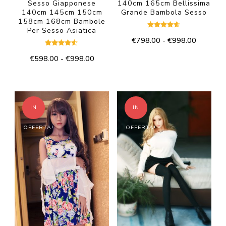
Sesso Giapponese
140cm 165cm Bellissima
140cm 145cm 150cm
Grande Bambola Sesso
158cm 168cm Bambole
Per Sesso Asiatica
Valutato
Fascia
€
798.00
-
€
998.00
4.50
su 5
di
Valutato
Questo
Fascia
€
598.00
-
€
998.00
4.50
prezzo:
su 5
di
prodotto
da
Questo
prezzo:
€798.00
ha
prodotto
da
a
più
€598.00
ha
€998.00
IN
IN
a
varianti.
più
€998.00
Le
OFFERTA!
OFFERTA!
varianti.
opzioni
Le
possono
opzioni
essere
possono
scelte
essere
nella
scelte
pagina
nella
del