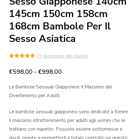
Sesso Giapponese 140cm
145cm 150cm 158cm
168cm Bambole Per Il
Sesso Asiatica
(
3
recensioni dei clienti)
Valutato
3
4.67
su 5
Fascia
€
598.00
-
€
998.00
su base
di
di
recensioni
Le Bambole Sessuali Giapponesi: Il Massimo del
prezzo:
Divertimento per Adulti
da
€598.00
Le bambole sessuali giapponesi sono dedicate a fornire
a
il massimo intrattenimento per adulti agli uomini che le
€998.00
trattano con rispetto. Possono essere sottomesse e
docili, pronte a permetterti il totale controllo se questo