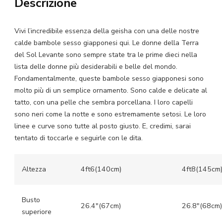
Descrizione
Per
Il
Sesso
Vivi l’incredibile essenza della geisha con una delle nostre
calde bambole sesso giapponesi qui. Le donne della Terra
Asiatica
del Sol Levante sono sempre state tra le prime dieci nella
quantità
lista delle donne più desiderabili e belle del mondo.
Fondamentalmente, queste bambole sesso giapponesi sono
molto più di un semplice ornamento. Sono calde e delicate al
tatto, con una pelle che sembra porcellana. I loro capelli
sono neri come la notte e sono estremamente setosi. Le loro
linee e curve sono tutte al posto giusto. E, credimi, sarai
tentato di toccarle e seguirle con le dita.
Altezza
4ft6(140cm)
4ft8(145cm
Busto
26.4″(67cm)
26.8″(68cm)
superiore