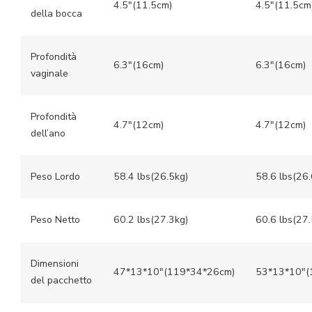
4.5″(11.5cm)
4.5″(11.5cm
della bocca
Profondità
6.3″(16cm)
6.3″(16cm)
vaginale
Profondità
4.7″(12cm)
4.7″(12cm)
dell’ano
Peso Lordo
58.4 lbs(26.5kg)
58.6 lbs(26.
Peso Netto
60.2 lbs(27.3kg)
60.6 lbs(27.
Dimensioni
47*13*10″(119*34*26cm)
53*13*10″(
del pacchetto