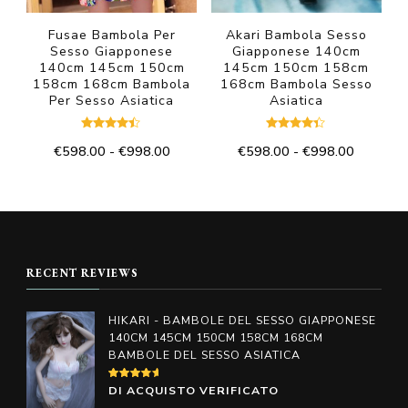
pagina
prodotto
del
Fusae Bambola Per
Akari Bambola Sesso
Sesso Giapponese
Giapponese 140cm
prodotto
140cm 145cm 150cm
145cm 150cm 158cm
158cm 168cm Bambola
168cm Bambola Sesso
Per Sesso Asiatica
Asiatica
Valutato
Valutato
Fascia
Fascia
€
598.00
-
€
998.00
€
598.00
-
€
998.00
4.33
4.25
su 5
su 5
di
di
Questo
Questo
prezzo:
prezzo:
prodotto
prodotto
da
da
€598.00
€598.00
ha
ha
a
a
più
più
€998.00
€998.00
RECENT REVIEWS
varianti.
varianti.
Le
Le
HIKARI - BAMBOLE DEL SESSO GIAPPONESE
opzioni
opzioni
140CM 145CM 150CM 158CM 168CM
BAMBOLE DEL SESSO ASIATICA
possono
possono
essere
essere
VALUTATO
DI ACQUISTO VERIFICATO
4
SU
5