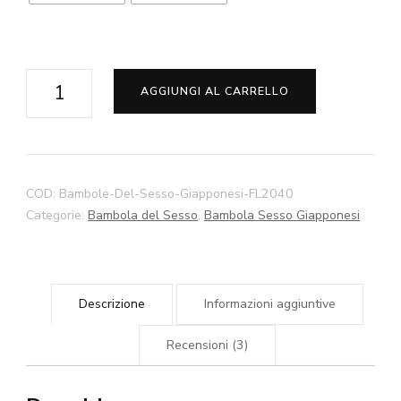
Sakura
AGGIUNGI AL CARRELLO
-
Bambole
Per
Il
COD:
Bambole-Del-Sesso-Giapponesi-FL2040
Sesso
Categorie:
Bambola del Sesso
,
Bambola Sesso Giapponesi
Giapponese
140cm
145cm
Descrizione
Informazioni aggiuntive
150cm
158cm
Recensioni (3)
168cm
Bambole