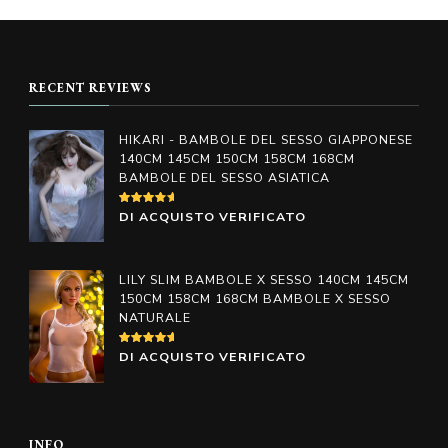
prodotto
prodotto
da
da
€598.00
€598.00
ha
ha
a
a
più
più
€998.00
€998.00
RECENT REVIEWS
varianti.
varianti.
Le
Le
HIKARI - BAMBOLE DEL SESSO GIAPPONESE
opzioni
opzioni
140CM 145CM 150CM 158CM 168CM
BAMBOLE DEL SESSO ASIATICA
possono
possono
essere
essere
VALUTATO
DI ACQUISTO VERIFICATO
4
SU
scelte
scelte
5
nella
nella
LILY SLIM BAMBOLE X SESSO 140CM 145CM
pagina
pagina
150CM 158CM 168CM BAMBOLE X SESSO
NATURALE
del
del
prodotto
prodotto
VALUTATO
DI ACQUISTO VERIFICATO
5
SU 5
INFO