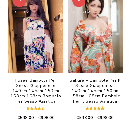
più
IN
IN
a
€1,098
più
varianti.
€998.00
OFFERTA!
OFFERTA!
varianti.
Le
Le
opzioni
opzioni
possono
possono
essere
essere
scelte
scelte
nella
nella
pagina
pagina
del
del
Fusae Bambola Per
Sakura – Bambole Per Il
prodotto
Sesso Giapponese
Sesso Giapponese
prodotto
140cm 145cm 150cm
140cm 145cm 150cm
158cm 168cm Bambola
158cm 168cm Bambole
Per Sesso Asiatica
Per Il Sesso Asiatica
Valutato
Valutato
Fascia
Fascia
€
598.00
-
€
998.00
€
598.00
-
€
998.00
4.33
4.67
su 5
su 5
di
di
Questo
Questo
prezzo:
prezzo: