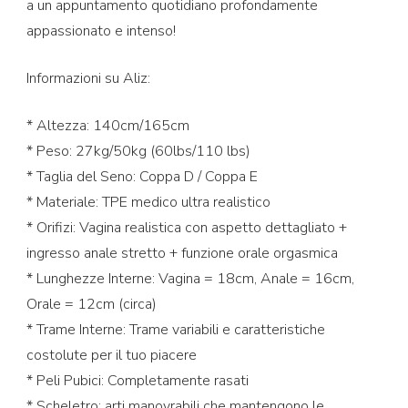
a un appuntamento quotidiano profondamente
appassionato e intenso!
Informazioni su Aliz:
* Altezza: 140cm/165cm
* Peso: 27kg/50kg (60lbs/110 lbs)
* Taglia del Seno: Coppa D / Coppa E
* Materiale: TPE medico ultra realistico
* Orifizi: Vagina realistica con aspetto dettagliato +
ingresso anale stretto + funzione orale orgasmica
* Lunghezze Interne: Vagina = 18cm, Anale = 16cm,
Orale = 12cm (circa)
* Trame Interne: Trame variabili e caratteristiche
costolute per il tuo piacere
* Peli Pubici: Completamente rasati
* Scheletro: arti manovrabili che mantengono le