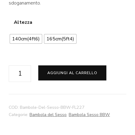
sdoganamento.
Altezza
140cm(4ft6)
165cm(5ft4)
Aliz
AGGIUNGI AL CARRELLO
BBW
Bambola
Sesso
140cm
COD:
Bambole-Del-Sesso-BBW-FL227
165cm
Categorie:
Bambola del Sesso
,
Bambola Sesso BBW
Bellissima
Grande