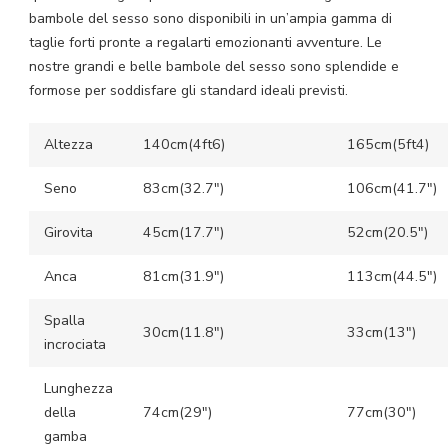
bambole del sesso sono disponibili in un’ampia gamma di
taglie forti pronte a regalarti emozionanti avventure. Le
nostre grandi e belle bambole del sesso sono splendide e
formose per soddisfare gli standard ideali previsti.
Altezza
140cm(4ft6)
165cm(5ft4)
Seno
83cm(32.7″)
106cm(41.7″)
Girovita
45cm(17.7″)
52cm(20.5″)
Anca
81cm(31.9″)
113cm(44.5″)
Spalla
30cm(11.8″)
33cm(13″)
incrociata
Lunghezza
della
74cm(29″)
77cm(30″)
gamba