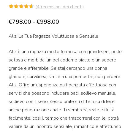
(
4
recensioni dei clienti)
Valutato
4
4.50
su 5
Fascia
€
798.00
-
€
998.00
su base
di
di
recensioni
Aliz: La Tua Ragazza Voluttuosa e Sensuale
prezzo:
da
Aliz è una ragazza molto formosa con grandi seni, pelle
€798.00
setosa e morbida, un bel addome piatto e un sedere
a
grande e afferrabile. Se stai cercando una donna
€998.00
glamour, curvilinea, simile a una pornostar, non perdere
Aliz! Offre un’esperienza da fidanzata affettuosa con
servizi che possono includere baci, sollievo manuale,
sollievo con il seno, sesso orale su di te o su di lei e
anche penetrazione anale. Ti sembrerà reale e fluirà
facilmente, così il tempo che trascorrerai con lei potrà
variare da un incontro sensuale, romantico e affettuoso