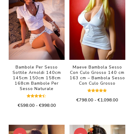
Bambole Per Sesso
Maeve Bambola Sesso
Sottile Arnoldi 140cm
Con Culo Grosso 140 cm
145cm 150cm 158cm
163 cm – Bambola Sesso
168cm Bambole Per
Con Culo Grosso
Sesso Naturale
Valutato
Fascia
€
798.00
-
€
1,098.00
4.75
Valutato
su 5
Fascia
€
598.00
-
€
998.00
4.33
di
Questo
su 5
di
prezzo:
Questo
prodotto
prezzo:
da
prodotto
da
€798.0
ha
€598.00
ha
a