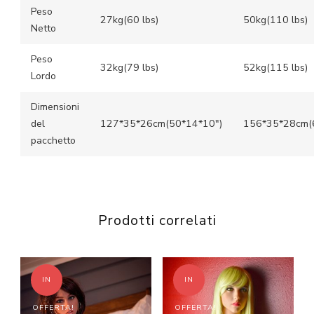
Peso
27kg(60 lbs)
50kg(110 lbs)
Netto
Peso
32kg(79 lbs)
52kg(115 lbs)
Lordo
Dimensioni
del
127*35*26cm(50*14*10″)
156*35*28cm(
pacchetto
Prodotti correlati
IN
IN
OFFERTA!
OFFERTA!