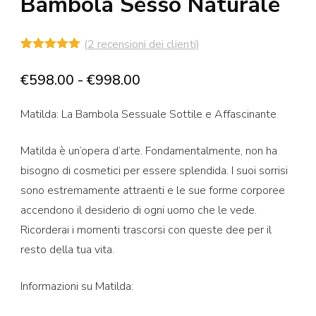
Bambola Sesso Naturale
(
2
recensioni dei clienti)
Valutato
2
5.00
su 5
Fascia
€
598.00
-
€
998.00
su base
di
di
recensioni
Matilda: La Bambola Sessuale Sottile e Affascinante
prezzo:
da
Matilda è un’opera d’arte. Fondamentalmente, non ha
€598.00
bisogno di cosmetici per essere splendida. I suoi sorrisi
a
sono estremamente attraenti e le sue forme corporee
€998.00
accendono il desiderio di ogni uomo che le vede.
Ricorderai i momenti trascorsi con queste dee per il
resto della tua vita.
Informazioni su Matilda: