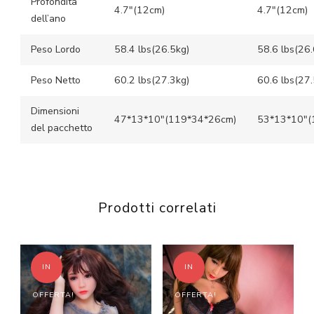
Profondità
4.7″(12cm)
4.7″(12cm)
dell’ano
Peso Lordo
58.4 lbs(26.5kg)
58.6 lbs(26.
Peso Netto
60.2 lbs(27.3kg)
60.6 lbs(27.
Dimensioni
47*13*10″(119*34*26cm)
53*13*10″(
del pacchetto
Prodotti correlati
IN
IN
OFFERTA!
OFFERTA!