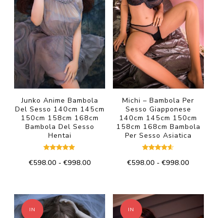
Junko Anime Bambola
Michi – Bambola Per
Del Sesso 140cm 145cm
Sesso Giapponese
150cm 158cm 168cm
140cm 145cm 150cm
Bambola Del Sesso
158cm 168cm Bambola
Hentai
Per Sesso Asiatica
Valutato
Valutato
Fascia
Fascia
€
598.00
-
€
998.00
€
598.00
-
€
998.00
5.00
4.50
su 5
su 5
di
di
Questo
Questo
prezzo:
prezzo:
prodotto
prodotto
da
da
€598.00
€598.00
ha
ha
IN
IN
a
a