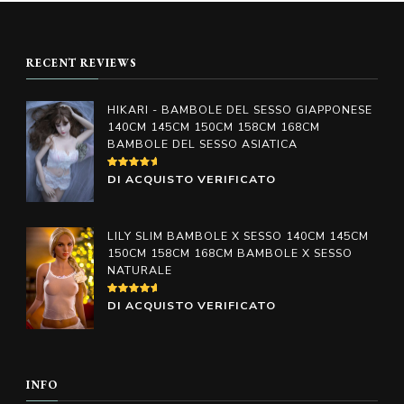
€598.00
€598.00
ha
ha
a
a
più
più
€998.00
€998.00
RECENT REVIEWS
varianti.
varianti.
Le
Le
HIKARI - BAMBOLE DEL SESSO GIAPPONESE
opzioni
opzioni
140CM 145CM 150CM 158CM 168CM
BAMBOLE DEL SESSO ASIATICA
possono
possono
essere
essere
VALUTATO
DI ACQUISTO VERIFICATO
4
SU
scelte
scelte
5
nella
nella
LILY SLIM BAMBOLE X SESSO 140CM 145CM
pagina
pagina
150CM 158CM 168CM BAMBOLE X SESSO
NATURALE
del
del
prodotto
prodotto
VALUTATO
DI ACQUISTO VERIFICATO
5
SU 5
INFO