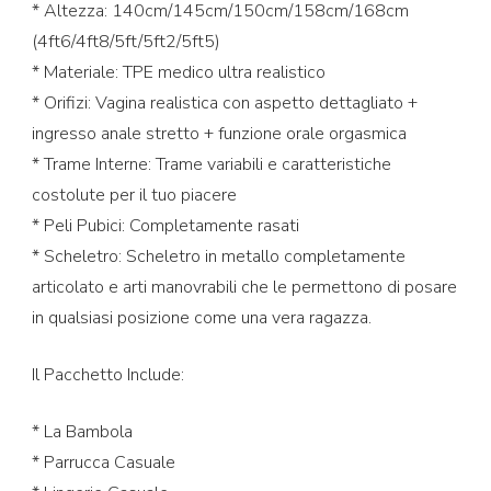
* Altezza: 140cm/145cm/150cm/158cm/168cm
(4ft6/4ft8/5ft/5ft2/5ft5)
* Materiale: TPE medico ultra realistico
* Orifizi: Vagina realistica con aspetto dettagliato +
ingresso anale stretto + funzione orale orgasmica
* Trame Interne: Trame variabili e caratteristiche
costolute per il tuo piacere
* Peli Pubici: Completamente rasati
* Scheletro: Scheletro in metallo completamente
articolato e arti manovrabili che le permettono di posare
in qualsiasi posizione come una vera ragazza.
Il Pacchetto Include:
* La Bambola
* Parrucca Casuale