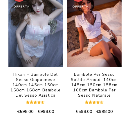
più
più
€998.00
€998.00
OFFERTA!
OFFERTA!
varianti.
varianti.
Le
Le
opzioni
opzioni
possono
possono
essere
essere
scelte
scelte
nella
nella
pagina
pagina
del
del
Hikari – Bambole Del
Bambole Per Sesso
Sesso Giapponese
Sottile Arnoldi 140cm
prodotto
prodotto
140cm 145cm 150cm
145cm 150cm 158cm
158cm 168cm Bambole
168cm Bambole Per
Del Sesso Asiatica
Sesso Naturale
Valutato
Valutato
Fascia
Fascia
€
598.00
-
€
998.00
€
598.00
-
€
998.00
4.50
4.33
su 5
su 5
di
di
Questo
Questo
prezzo:
prezzo:
prodotto
prodotto
da
da