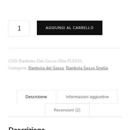
Bambola
AGGIUNGI AL CARRELLO
Sesso
Matilda
Slim
140cm
COD:
Bambole-Del-Sesso-Slim-FL2031
145cm
Categorie:
Bambola del Sesso
,
Bambola Sesso Snella
150cm
158cm
168cm
Descrizione
Informazioni aggiuntive
Bambola
Sesso
Recensioni (2)
Naturale
quantità
Descrizione