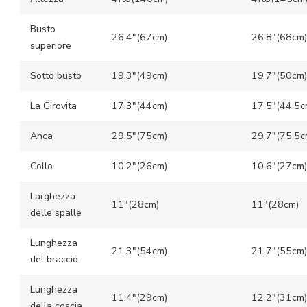
Busto
26.4″(67cm)
26.8″(68cm)
superiore
Sotto busto
19.3″(49cm)
19.7″(50cm)
La Girovita
17.3″(44cm)
17.5″(44.5c
Anca
29.5″(75cm)
29.7″(75.5c
Collo
10.2″(26cm)
10.6″(27cm)
Larghezza
11″(28cm)
11″(28cm)
delle spalle
Lunghezza
21.3″(54cm)
21.7″(55cm)
del braccio
Lunghezza
11.4″(29cm)
12.2″(31cm)
della coscia