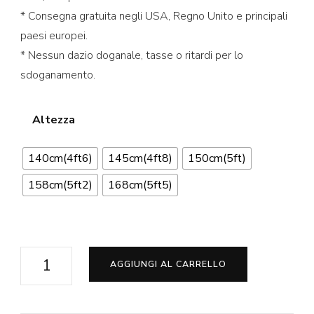
* Consegna gratuita negli USA, Regno Unito e principali
paesi europei.
* Nessun dazio doganale, tasse o ritardi per lo
sdoganamento.
Altezza
140cm(4ft6)
145cm(4ft8)
150cm(5ft)
158cm(5ft2)
168cm(5ft5)
Claire
AGGIUNGI AL CARRELLO
Tettona
Bambole