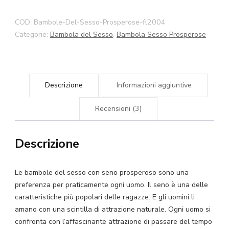
Da
Sesso
COD:
Bambole-Del-Sesso-Prosperose-fl2004
140cm
Categorie:
Bambola del Sesso
,
Bambola Sesso Prosperose
145cm
150cm
158cm
Descrizione
Informazioni aggiuntive
168cm
Bambole
Recensioni (3)
Da
Sesso
Descrizione
Con
Tette
Grandi
Le bambole del sesso con seno prosperoso sono una
preferenza per praticamente ogni uomo. Il seno è una delle
quantità
caratteristiche più popolari delle ragazze. E gli uomini li
amano con una scintilla di attrazione naturale. Ogni uomo si
confronta con l’affascinante attrazione di passare del tempo