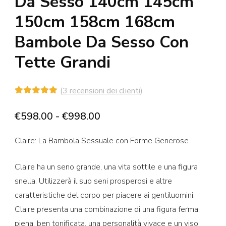
Da Sesso 140cm 145cm
150cm 158cm 168cm
Bambole Da Sesso Con
Tette Grandi
(
3
recensioni dei clienti)
Valutato
3
5.00
su 5
Fascia
€
598.00
-
€
998.00
su base
di
di
recensioni
Claire: La Bambola Sessuale con Forme Generose
prezzo:
da
Claire ha un seno grande, una vita sottile e una figura
€598.00
snella. Utilizzerà il suo seni prosperosi e altre
a
caratteristiche del corpo per piacere ai gentiluomini.
€998.00
Claire presenta una combinazione di una figura ferma,
piena, ben tonificata, una personalità vivace e un viso