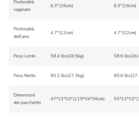
Profondità
6.3″(16cm)
6.3″(16cm)
vaginale
Profondità
4.7″(12cm)
4.7″(12cm)
dell’ano
Peso Lordo
58.4 lbs(26.5kg)
58.6 lbs(26.
Peso Netto
60.2 lbs(27.3kg)
60.6 lbs(27.
Dimensioni
47*13*10″(119*34*26cm)
53*13*10″(
del pacchetto