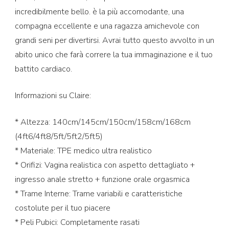
incredibilmente bello. è la più accomodante, una
compagna eccellente e una ragazza amichevole con
grandi seni per divertirsi. Avrai tutto questo avvolto in un
abito unico che farà correre la tua immaginazione e il tuo
battito cardiaco.
Informazioni su Claire:
* Altezza: 140cm/145cm/150cm/158cm/168cm
(4ft6/4ft8/5ft/5ft2/5ft5)
* Materiale: TPE medico ultra realistico
* Orifizi: Vagina realistica con aspetto dettagliato +
ingresso anale stretto + funzione orale orgasmica
* Trame Interne: Trame variabili e caratteristiche
costolute per il tuo piacere
* Peli Pubici: Completamente rasati