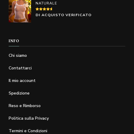
NATURALE
del
del
prodotto
prodotto
VALUTATO
DI ACQUISTO VERIFICATO
5
SU 5
INFO
Chi siamo
Contattarci
Il mio account
Spedizione
Reso e Rimborso
Politica sulla Privacy
Termini e Condizioni