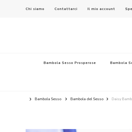
Chi siamo
Contattarci
Il mio account
Spe
Bambola del Sesso – Sex Dolls​, B
Bambola Sesso Prosperose
Bambola S
Bambola Sesso
Bambola del Sesso
Daisy Bamb