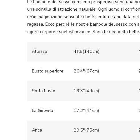
Le bambole del sesso con seno prosperoso sono una prefe
una scintilla di attrazione naturale. Ogni uomo si conf
un’immaginazione sensuale che è sentita e annidata nel c
ragazza. Ecco perché le nostre bambole del sesso con s
figure corporee snelle/curvacee. Sono le dee della bellez
Altezza
4ft6(140cm)
Busto superiore
26.4″(67cm)
Sotto busto
19.3″(49cm)
La Girovita
17.3″(44cm)
Anca
29.5″(75cm)