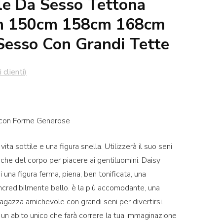
e Da Sesso Tettona
m 150cm 158cm 168cm
esso Con Grandi Tette
 clienti)
cia
 con Forme Generose
zzo:
ta sottile e una figura snella. Utilizzerà il suo seni
98.00
iche del corpo per piacere ai gentiluomini. Daisy
una figura ferma, piena, ben tonificata, una
98.00
incredibilmente bello. è la più accomodante, una
gazza amichevole con grandi seni per divertirsi.
 un abito unico che farà correre la tua immaginazione