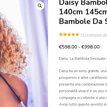
Daisy Bambol
140cm 145c
Bambole Da S
(
3
recensioni dei
Valutato
3
5.00
su 5
Fas
€
598.00
-
€
998.00
su base
di
di
recensioni
Daisy: La Bambola Sessuale
pre
da
Daisy ha un seno grande, una vi
€5
prosperosi e altre caratterist
a
presenta una combinazione di 
€9
personalità vivace e un viso 
compagna eccellente e una ra
Avrai tutto questo avvolto in