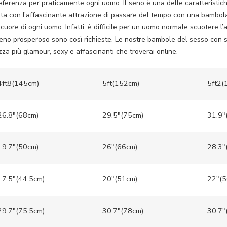
renza per praticamente ogni uomo. Il seno è una delle caratteristiche 
Grandi
ronta con l’affascinante attrazione di passare del tempo con una bamb
Tette
uore di ogni uomo. Infatti, è difficile per un uomo normale scuotere l’
eno prosperoso sono così richieste. Le nostre bambole del sesso con 
quantità
za più glamour, sexy e affascinanti che troverai online.
4ft8(145cm)
5ft(152cm)
5ft2(
26.8″(68cm)
29.5″(75cm)
31.9″
19.7″(50cm)
26″(66cm)
28.3″
17.5″(44.5cm)
20″(51cm)
22″(5
29.7″(75.5cm)
30.7″(78cm)
30.7″