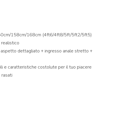
0cm/158cm/168cm (4ft6/4ft8/5ft/5ft2/5ft5)
 realistico
on aspetto dettagliato + ingresso anale stretto +
li e caratteristiche costolute per il tuo piacere
 rasati