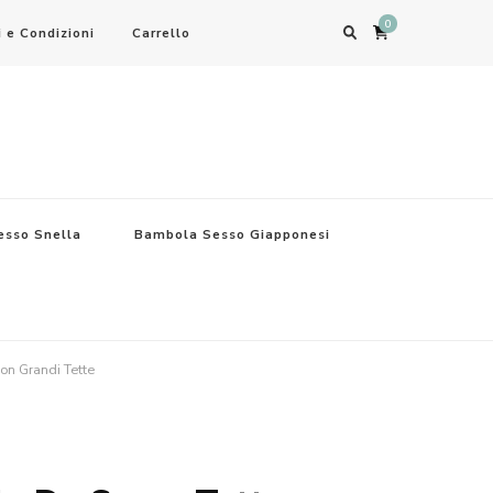
0
 e Condizioni
Carrello
sso Snella
Bambola Sesso Giapponesi
n Grandi Tette