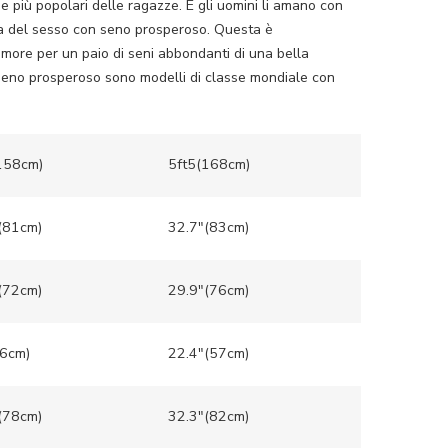
più popolari delle ragazze. E gli uomini li amano con
ola del sesso con seno prosperoso. Questa è
amore per un paio di seni abbondanti di una bella
seno prosperoso sono modelli di classe mondiale con
158cm)
5ft5(168cm)
(81cm)
32.7″(83cm)
(72cm)
29.9″(76cm)
6cm)
22.4″(57cm)
(78cm)
32.3″(82cm)