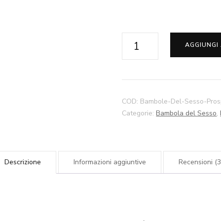
Daisy
AGGIUNGI
Bambole
Da
Sesso
Tettona
COD:
Bambole-Del-Sesso-Pros
140cm
Categorie:
Bambola del Sesso
,
145cm
150cm
158cm
Descrizione
Informazioni aggiuntive
Recensioni (3
168cm
Bambole
Da
Sesso
Con