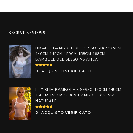
Questo
prodotto
prezzo:
da
prodotto
da
€798.00
ha
€598.00
ha
a
più
a
€1,098.00
più
varianti.
€998.00
RECENT REVIEWS
varianti.
Le
Le
opzioni
HIKARI - BAMBOLE DEL SESSO GIAPPONESE
opzioni
140CM 145CM 150CM 158CM 168CM
possono
BAMBOLE DEL SESSO ASIATICA
possono
essere
essere
VALUTATO
DI ACQUISTO VERIFICATO
scelte
4
SU
scelte
5
nella
nella
pagina
LILY SLIM BAMBOLE X SESSO 140CM 145CM
pagina
150CM 158CM 168CM BAMBOLE X SESSO
del
NATURALE
del
prodotto
prodotto
VALUTATO
DI ACQUISTO VERIFICATO
5
SU 5