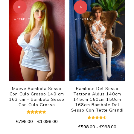
€598.00
ha
a
più
IN
IN
a
€998.00
più
varianti.
€998.00
OFFERTA!
OFFERTA!
varianti.
Le
Le
opzioni
opzioni
possono
possono
essere
essere
scelte
scelte
nella
nella
pagina
pagina
del
del
Maeve Bambola Sesso
Bambole Del Sesso
prodotto
Con Culo Grosso 140 cm
Tettona Aldus 140cm
prodotto
163 cm – Bambola Sesso
145cm 150cm 158cm
Con Culo Grosso
168cm Bambole Del
Sesso Con Tette Grandi
Valutato
Fascia
€
798.00
-
€
1,098.00
4.75
Valutato
su 5
Fascia
€
598.00
-
€
998.00
4.33
di
Questo
su 5
di
prezzo: