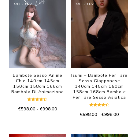
OFFERTA!
OFFERTA!
Bambole Sesso Anime
Izumi – Bambole Per Fare
Chie 140cm 145cm
Sesso Giapponese
150cm 158cm 168cm
140cm 145cm 150cm
Bambola Di Animazione
158cm 168cm Bambole
Per Fare Sesso Asiatica
Valutato
Fascia
€
598.00
-
€
998.00
4.33
Valutato
su 5
Fascia
€
598.00
-
€
998.00
4.33
di
Questo
su 5
di
prezzo:
Questo
prodotto
prezzo:
da
prodotto
da
€598.00
ha