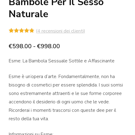
Bambole Per Il Sesso
Naturale
(
4
recensioni dei clienti)
Valutato
4
4.75
su 5
Fascia
€
598.00
-
€
998.00
su base
di
di
recensioni
Esme: La Bambola Sessuale Sottile e Affascinante
prezzo:
da
Esme è un’opera d’arte. Fondamentalmente, non ha
€598.00
bisogno di cosmetici per essere splendida. I suoi sorrisi
a
sono estremamente attraenti e le sue forme corporee
€998.00
accendono il desiderio di ogni uomo che le vede.
Ricorderai i momenti trascorsi con queste dee per il
resto della tua vita.
Informazioni su Esme: