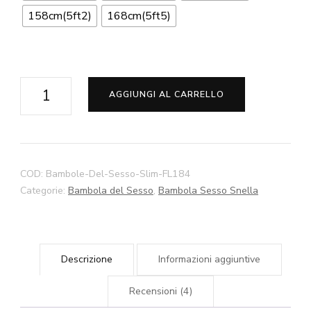
158cm(5ft2)
168cm(5ft5)
Esme
AGGIUNGI AL CARRELLO
Slim
Bambole
Per
Il
COD:
Bambole-Del-Sesso-Slim-FL184
Sesso
Categorie:
Bambola del Sesso
,
Bambola Sesso Snella
140cm
145cm
150cm
Descrizione
Informazioni aggiuntive
158cm
168cm
Recensioni (4)
Bambole