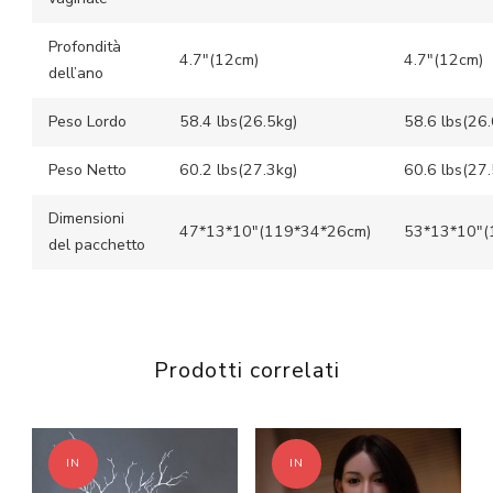
Profondità
4.7″(12cm)
4.7″(12cm)
dell’ano
Peso Lordo
58.4 lbs(26.5kg)
58.6 lbs(26.
Peso Netto
60.2 lbs(27.3kg)
60.6 lbs(27.
Dimensioni
47*13*10″(119*34*26cm)
53*13*10″(
del pacchetto
Prodotti correlati
IN
IN