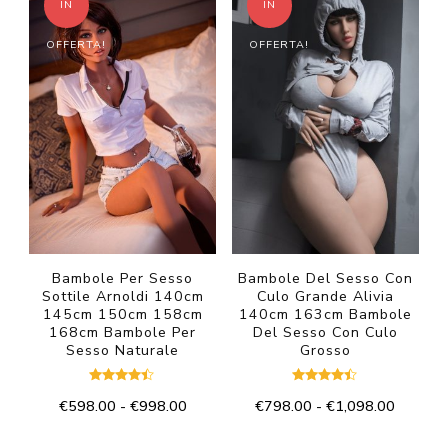
IN
IN
a
a
più
più
€998.00
€998.00
OFFERTA!
OFFERTA!
varianti.
varianti.
Le
Le
opzioni
opzioni
possono
possono
essere
essere
scelte
scelte
nella
nella
pagina
pagina
del
del
Bambole Per Sesso
Bambole Del Sesso Con
Sottile Arnoldi 140cm
Culo Grande Alivia
prodotto
prodotto
145cm 150cm 158cm
140cm 163cm Bambole
168cm Bambole Per
Del Sesso Con Culo
Sesso Naturale
Grosso
Valutato
Valutato
Fascia
Fascia
€
598.00
-
€
998.00
€
798.00
-
€
1,098.00
4.33
4.33
su 5
su 5
di
di
Questo
Questo
prezzo:
prezzo: