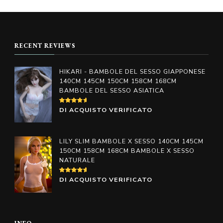
prodotto
prodotto
da
da
€598.00
€798.0
ha
ha
a
a
più
più
€998.00
€1,098
RECENT REVIEWS
varianti.
varianti.
Le
Le
HIKARI - BAMBOLE DEL SESSO GIAPPONESE
opzioni
opzioni
140CM 145CM 150CM 158CM 168CM
BAMBOLE DEL SESSO ASIATICA
possono
possono
essere
essere
VALUTATO
DI ACQUISTO VERIFICATO
4
SU
scelte
scelte
5
nella
nella
LILY SLIM BAMBOLE X SESSO 140CM 145CM
pagina
pagina
150CM 158CM 168CM BAMBOLE X SESSO
NATURALE
del
del
prodotto
prodotto
VALUTATO
DI ACQUISTO VERIFICATO
5
SU 5