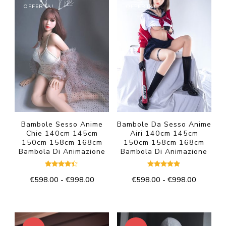
OFFERTA!
OFFERTA!
Bambole Sesso Anime
Bambole Da Sesso Anime
Chie 140cm 145cm
Airi 140cm 145cm
150cm 158cm 168cm
150cm 158cm 168cm
Bambola Di Animazione
Bambola Di Animazione
Valutato
Valutato
Fascia
Fascia
€
598.00
-
€
998.00
€
598.00
-
€
998.00
4.33
5.00
su 5
su 5
di
di
Questo
Questo
prezzo:
prezzo:
prodotto
prodotto
da
da
€598.00
€598.00
ha
ha