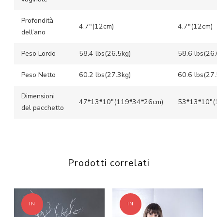
Profondità
4.7″(12cm)
4.7″(12cm)
dell’ano
Peso Lordo
58.4 lbs(26.5kg)
58.6 lbs(26.
Peso Netto
60.2 lbs(27.3kg)
60.6 lbs(27.
Dimensioni
47*13*10″(119*34*26cm)
53*13*10″(
del pacchetto
Prodotti correlati
IN
IN