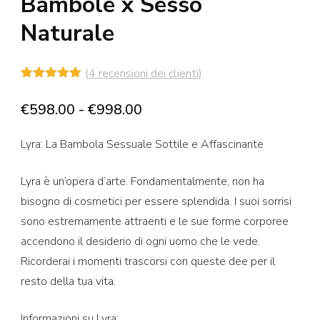
Bambole x Sesso
Naturale
(
4
recensioni dei clienti)
Valutato
4
5.00
su 5
Fascia
€
598.00
-
€
998.00
su base
di
di
recensioni
Lyra: La Bambola Sessuale Sottile e Affascinante
prezzo:
da
Lyra è un’opera d’arte. Fondamentalmente, non ha
€598.00
bisogno di cosmetici per essere splendida. I suoi sorrisi
a
sono estremamente attraenti e le sue forme corporee
€998.00
accendono il desiderio di ogni uomo che le vede.
Ricorderai i momenti trascorsi con queste dee per il
resto della tua vita.
Informazioni su Lyra: