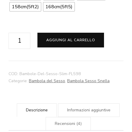
158cm(5ft2)
168cm(5ft5)
Lyra
AGGIUNGI AL CARRELLO
Slim
Bambole
x
Sesso
COD:
Bambole-Del-Sesso-Slim-FL598
140cm
Categorie:
Bambola del Sesso
,
Bambola Sesso Snella
145cm
150cm
158cm
Descrizione
Informazioni aggiuntive
168cm
Bambole
Recensioni (4)
x