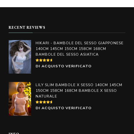
prodotto
prodotto
da
da
€598.00
€598.00
ha
ha
a
a
più
più
€998.00
€998.00
RECENT REVIEWS
varianti.
varianti.
Le
Le
HIKARI - BAMBOLE DEL SESSO GIAPPONESE
opzioni
opzioni
140CM 145CM 150CM 158CM 168CM
BAMBOLE DEL SESSO ASIATICA
possono
possono
essere
essere
VALUTATO
DI ACQUISTO VERIFICATO
4
SU
scelte
scelte
5
nella
nella
LILY SLIM BAMBOLE X SESSO 140CM 145CM
pagina
pagina
150CM 158CM 168CM BAMBOLE X SESSO
NATURALE
del
del
prodotto
prodotto
VALUTATO
DI ACQUISTO VERIFICATO
5
SU 5