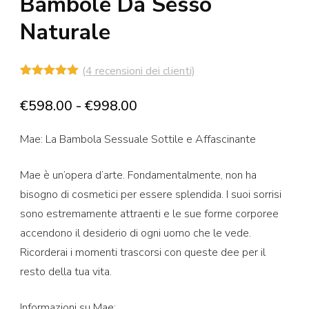
Bambole Da Sesso
Naturale
(
4
recensioni dei clienti)
Valutato
4
5.00
su 5
Fascia
€
598.00
-
€
998.00
su base
di
di
recensioni
Mae: La Bambola Sessuale Sottile e Affascinante
prezzo:
da
Mae è un’opera d’arte. Fondamentalmente, non ha
€598.00
bisogno di cosmetici per essere splendida. I suoi sorrisi
a
sono estremamente attraenti e le sue forme corporee
€998.00
accendono il desiderio di ogni uomo che le vede.
Ricorderai i momenti trascorsi con queste dee per il
resto della tua vita.
Informazioni su Mae: