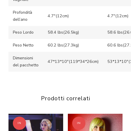
Profondità
4.7″(12cm)
4.7″(12cm)
dell’ano
Peso Lordo
58.4 lbs(26.5kg)
58.6 lbs(26.
Peso Netto
60.2 lbs(27.3kg)
60.6 lbs(27.
Dimensioni
47*13*10″(119*34*26cm)
53*13*10″(
del pacchetto
Prodotti correlati
IN
IN