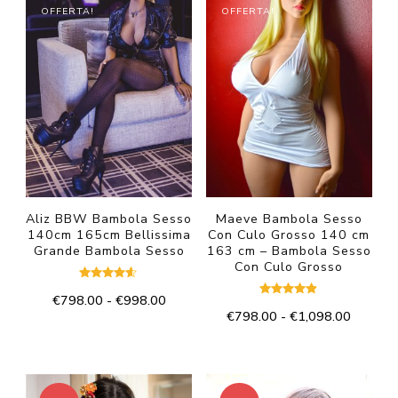
OFFERTA!
OFFERTA!
Aliz BBW Bambola Sesso
Maeve Bambola Sesso
140cm 165cm Bellissima
Con Culo Grosso 140 cm
Grande Bambola Sesso
163 cm – Bambola Sesso
Con Culo Grosso
Valutato
Fascia
€
798.00
-
€
998.00
4.50
Valutato
su 5
Fascia
€
798.00
-
€
1,098.00
4.75
di
Questo
su 5
di
prezzo:
Questo
prodotto
prezzo:
da
prodotto
da
€798.00
ha
€798.0
ha
a