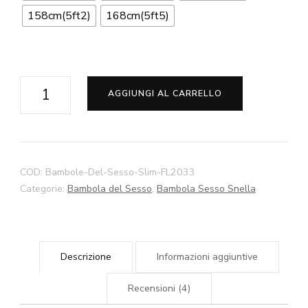
158cm(5ft2)
168cm(5ft5)
Mae
AGGIUNGI AL CARRELLO
Slim
Bambole
Da
Sesso
COD:
Bambole-Del-Sesso-Slim-FL2033
140cm
Categorie:
Bambola del Sesso
,
Bambola Sesso Snella
145cm
150cm
158cm
Descrizione
Informazioni aggiuntive
168cm
Bambole
Recensioni (4)
Da