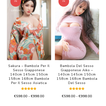
più
IN
IN
a
€998.00
più
varianti.
€1,098
OFFERTA!
OFFERTA!
varianti.
Le
Le
opzioni
opzioni
possono
possono
essere
essere
scelte
scelte
nella
nella
pagina
pagina
del
del
Sakura – Bambole Per Il
Bambola Del Sesso
prodotto
Sesso Giapponese
Giapponese Aiko –
prodotto
140cm 145cm 150cm
140cm 145cm 150cm
158cm 168cm Bambole
158cm 168cm Bambola
Per Il Sesso Asiatica
Del Sesso
Valutato
Valutato
Fascia
Fascia
€
598.00
-
€
998.00
€
598.00
-
€
998.00
4.67
5.00
su 5
su 5
di
di
Questo
Questo
prezzo:
prezzo: