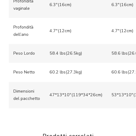
Profondità
6.3″(16cm)
6.3″(16cm)
vaginale
Profondità
4.7″(12cm)
4.7″(12cm)
dell’ano
Peso Lordo
58.4 lbs(26.5kg)
58.6 lbs(26.
Peso Netto
60.2 lbs(27.3kg)
60.6 lbs(27.
Dimensioni
47*13*10″(119*34*26cm)
53*13*10″(
del pacchetto