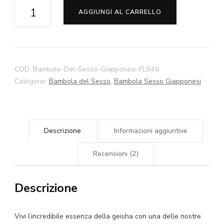
Michi
AGGIUNGI AL CARRELLO
-
Bambola
Per
Sesso
COD:
Bambole-Del-Sesso-Giapponesi-FL846
Giapponese
Categorie:
Bambola del Sesso
,
Bambola Sesso Giapponesi
140cm
145cm
150cm
Descrizione
Informazioni aggiuntive
158cm
168cm
Recensioni (2)
Bambola
Per
Descrizione
Sesso
Asiatica
quantità
Vivi l’incredibile essenza della geisha con una delle nostre