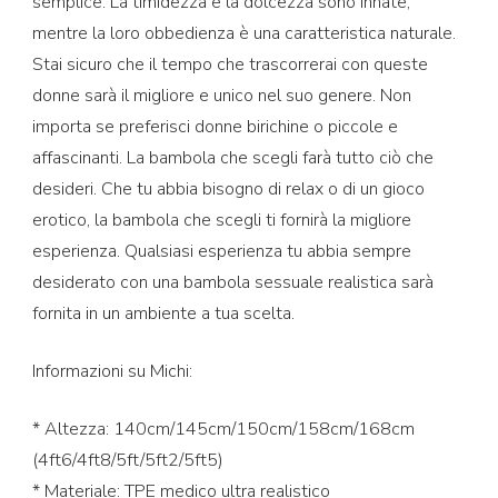
semplice. La timidezza e la dolcezza sono innate,
mentre la loro obbedienza è una caratteristica naturale.
Stai sicuro che il tempo che trascorrerai con queste
donne sarà il migliore e unico nel suo genere. Non
importa se preferisci donne birichine o piccole e
affascinanti. La bambola che scegli farà tutto ciò che
desideri. Che tu abbia bisogno di relax o di un gioco
erotico, la bambola che scegli ti fornirà la migliore
esperienza. Qualsiasi esperienza tu abbia sempre
desiderato con una bambola sessuale realistica sarà
fornita in un ambiente a tua scelta.
Informazioni su Michi:
* Altezza: 140cm/145cm/150cm/158cm/168cm
(4ft6/4ft8/5ft/5ft2/5ft5)
* Materiale: TPE medico ultra realistico