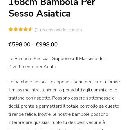
168cm Bambola Per
Sesso Asiatica
(
2
recensioni dei clienti)
Valutato
2
4.50
su 5
Fascia
€
598.00
-
€
998.00
su base
di
di
recensioni
Le Bambole Sessuali Giapponesi: Il Massimo del
prezzo:
Divertimento per Adulti
da
€598.00
Le bambole sessuali giapponesi sono dedicate a fornire
a
il massimo intrattenimento per adulti agli uomini che le
€998.00
trattano con rispetto. Possono essere sottomesse e
docili, pronte a permetterti il totale controllo se questo
ti rende felice. Inoltre, le nostre bambole possono
interpretare qualsiasi ruolo tu desideri: vestirle è