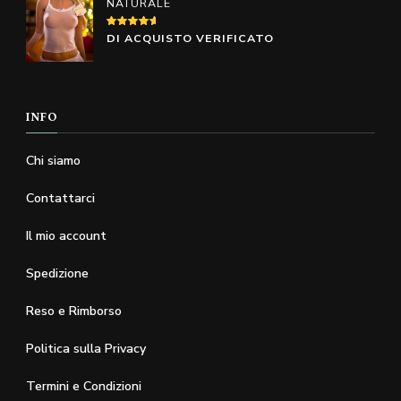
NATURALE
del
del
prodotto
prodotto
VALUTATO
DI ACQUISTO VERIFICATO
5
SU 5
INFO
Chi siamo
Contattarci
Il mio account
Spedizione
Reso e Rimborso
Politica sulla Privacy
Termini e Condizioni