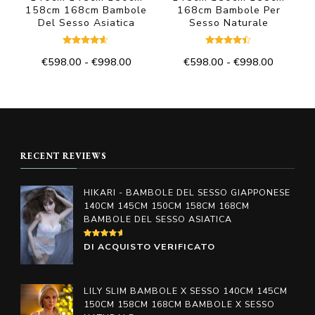
158cm 168cm Bambole
168cm Bambole Per
Del Sesso Asiatica
Sesso Naturale
Valutato
Valutato
Fascia
Fascia
€
598.00
-
€
998.00
€
598.00
-
€
998.00
4.50
4.33
su 5
su 5
di
di
Questo
Questo
prezzo:
prezzo:
prodotto
prodotto
da
da
€598.00
€598.00
ha
ha
a
a
più
più
€998.00
€998.00
RECENT REVIEWS
varianti.
varianti.
Le
Le
HIKARI - BAMBOLE DEL SESSO GIAPPONESE
opzioni
opzioni
140CM 145CM 150CM 158CM 168CM
BAMBOLE DEL SESSO ASIATICA
possono
possono
essere
essere
VALUTATO
DI ACQUISTO VERIFICATO
4
SU
scelte
scelte
5
nella
nella
LILY SLIM BAMBOLE X SESSO 140CM 145CM
pagina
pagina
150CM 158CM 168CM BAMBOLE X SESSO