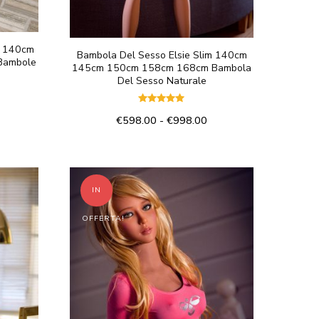
o 140cm
Bambola Del Sesso Elsie Slim 140cm
Bambole
145cm 150cm 158cm 168cm Bambola
Del Sesso Naturale
Valutato
ascia
Fascia
€
598.00
-
€
998.00
5.00
su 5
di
Questo
rezzo:
prezzo:
a
prodotto
da
598.00
€598.00
ha
IN
a
più
998.00
€998.00
OFFERTA!
varianti.
Le
opzioni
possono
essere