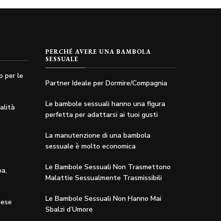
Le
opzioni
possono
essere
PERCHÉ AVERE UNA BAMBOLA
SESSUALE
scelte
nella
o per le
Partner Ideale per Dormire/Compagnia
pagina
del
Le bambole sessuali hanno una figura
alità
perfetta per adattarsi ai tuoi gusti
prodotto
La manutenzione di una bambola
sessuale è molto economica
Le Bambole Sessuali Non Trasmettono
pa,
Malattie Sessualmente Trasmissibili
Le Bambole Sessuali Non Hanno Mai
pese
Sbalzi d’Umore