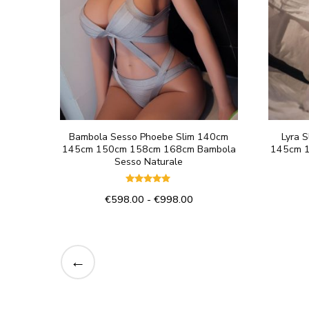
nella
pagina
del
prodotto
Bambola Sesso Phoebe Slim 140cm
Lyra 
145cm 150cm 158cm 168cm Bambola
145cm 
Sesso Naturale
Valutato
Fascia
€
598.00
-
€
998.00
5.00
su 5
di
Questo
prezzo:
prodotto
da
€598.00
←
ha
a
più
€998.00
varianti.