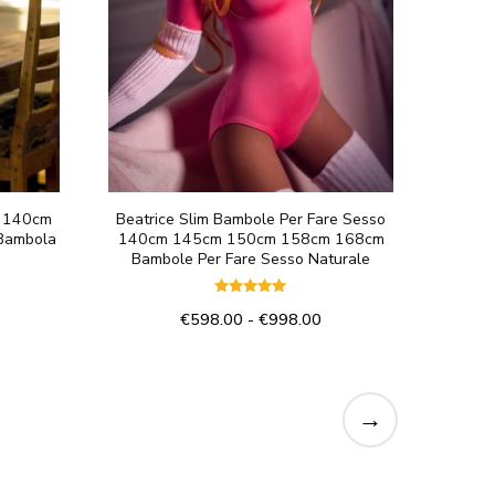
scelte
nella
pagina
del
prodotto
o 140cm
Beatrice Slim Bambole Per Fare Sesso
Bambola
140cm 145cm 150cm 158cm 168cm
Bambole Per Fare Sesso Naturale
Valutato
ascia
Fascia
€
598.00
-
€
998.00
5.00
su 5
di
Questo
rezzo:
prezzo:
prodotto
a
da
598.00
€598.00
→
ha
a
più
998.00
€998.00
varianti.