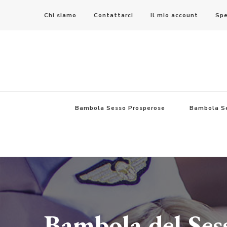
Chi siamo
Contattarci
Il mio account
Spe
Bambola del Sesso – Sex Dolls​, B
Bambola Sesso Prosperose
Bambola S
Bambola del Ses