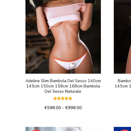
Adeline Slim Bambola Del Sesso 140cm
Bambol
145cm 150cm 158cm 168cm Bambola
145cm 
Del Sesso Naturale
Valutato
Fascia
€
598.00
-
€
998.00
5.00
su 5
di
Questo
prezzo:
prodotto
da