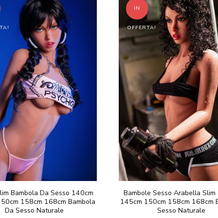
€598.00
€
ha
ha
IN
a
a
più
più
€998.00
€
TA!
OFFERTA!
varianti.
varianti.
Le
Le
opzioni
opzioni
possono
possono
essere
essere
scelte
scelte
nella
nella
pagina
pagina
del
del
prodotto
prodotto
Slim Bambola Da Sesso 140cm
Bambole Sesso Arabella Sli
150cm 158cm 168cm Bambola
145cm 150cm 158cm 168cm 
Da Sesso Naturale
Sesso Naturale