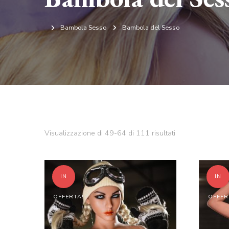
Bambola Sesso
Bambola del Sesso
Popolarità
Visualizzazione di 49-64 di 111 risultati
IN
IN
OFFERTA!
OFFER