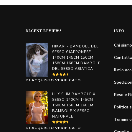
Le
opzioni
possono
essere
RECENT REVIEWS
INFO
scelte
nella
Chi siam
HIKARI - BAMBOLE DEL
SESSO GIAPPONESE
pagina
140CM 145CM 150CM
Contatta
del
158CM 168CM BAMBOLE
DEL SESSO ASIATICA
prodotto
Il mio ac
VALUTATO
DI ACQUISTO VERIFICATO
Spedizio
4
SU
5
LILY SLIM BAMBOLE X
Reso e R
SESSO 140CM 145CM
150CM 158CM 168CM
Politica 
BAMBOLE X SESSO
NATURALE
Termini e
VALUTATO
DI ACQUISTO VERIFICATO
5
SU 5
Carrello