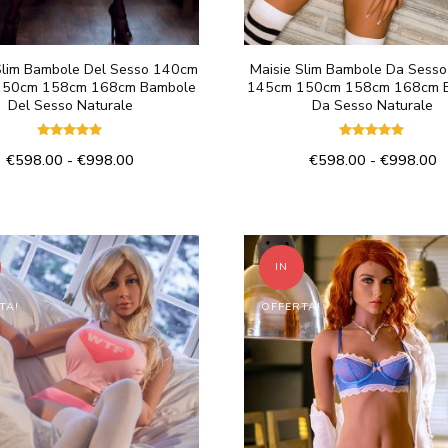
Slim Bambole Del Sesso 140cm
Maisie Slim Bambole Da Sess
150cm 158cm 168cm Bambole
145cm 150cm 158cm 168cm 
Del Sesso Naturale
Da Sesso Naturale
Valutato
Valutato
Fascia
F
€
598.00
-
€
998.00
€
598.00
-
€
998.00
5.00
5.00
su 5
su 5
di
di
Questo
Questo
prezzo:
p
prodotto
prodotto
da
d
€598.00
€
ha
ha
a
a
IN
più
più
€998.00
€
varianti.
varianti.
TA!
OFFERTA!
Le
Le
opzioni
opzioni
possono
possono
essere
essere
scelte
scelte