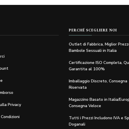
Le
Le
opzioni
opzioni
possono
possono
essere
essere
PERCHÉ SCEGLIERE NOI
scelte
scelte
nella
nella
o
Outlet di Fabbrica, Miglior Prezz
Bambole Sessuali in Italia
pagina
pagina
rci
del
del
Certificazione ISO Completa, Qu
prodotto
prodotto
count
Garantita al 100%
ne
Imballaggio Discreto, Consegna
Riservata
imborso
Magazzino Basato in Italia/Euro
sulla Privacy
Consegna Veloce
 Condizioni
Tutti i Prezzi Includono IVA e S
Doganali