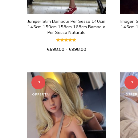
Juniper Slim Bambole Per Sesso 140cm
Imogen 
145cm 150cm 158cm 168cm Bambole
145cm 
Per Sesso Naturale
Valutato
Fascia
€
598.00
-
€
998.00
5.00
su 5
di
Questo
prezzo:
prodotto
da
€598.00
ha
a
IN
IN
più
€998.00
varianti.
OFFERTA!
OFFER
Le
opzioni
possono
essere
scelte