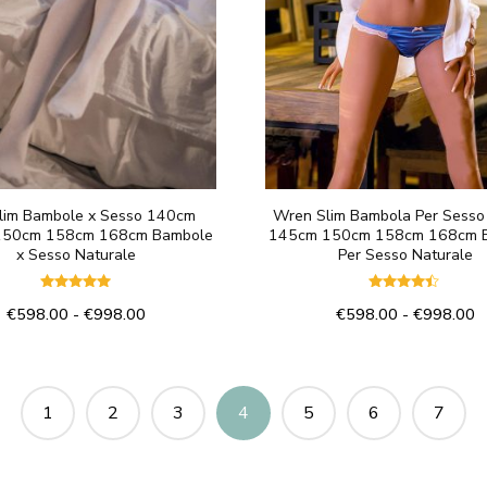
nella
nella
pagina
pagina
del
del
prodotto
prodotto
Slim Bambole x Sesso 140cm
Wren Slim Bambola Per Sess
150cm 158cm 168cm Bambole
145cm 150cm 158cm 168cm 
x Sesso Naturale
Per Sesso Naturale
Valutato
Valutato
Fascia
F
€
598.00
-
€
998.00
€
598.00
-
€
998.00
5.00
4.33
su 5
su 5
di
di
Questo
Questo
prezzo:
p
prodotto
prodotto
da
d
€598.00
€
ha
ha
1
2
3
4
5
6
7
a
a
più
più
€998.00
€
varianti.
varianti.