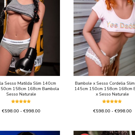
a Sesso Matilda Slim 140cm
Bambole x Sesso Cordelia Sli
150cm 158cm 168cm Bambola
145cm 150cm 158cm 168cm 
Sesso Naturale
x Sesso Naturale
Valutato
Valutato
Fascia
F
€
598.00
-
€
998.00
€
598.00
-
€
998.00
5.00
5.00
su 5
su 5
di
di
Questo
Questo
prezzo:
p
prodotto
prodotto
da
d