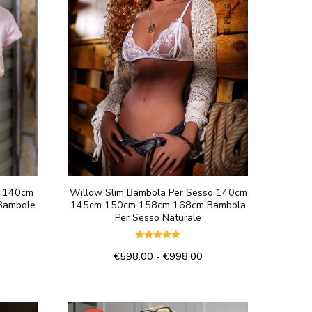
m 140cm
Willow Slim Bambola Per Sesso 140cm
Bambole
145cm 150cm 158cm 168cm Bambola
Per Sesso Naturale
Valutato
ascia
Fascia
€
598.00
-
€
998.00
5.00
su 5
di
Questo
rezzo:
prezzo:
prodotto
a
da