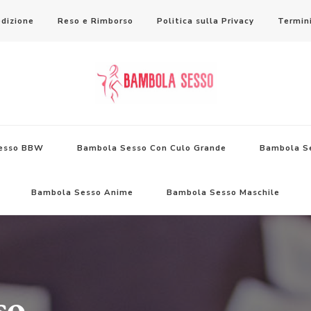
dizione
Reso e Rimborso
Politica sulla Privacy
Termini
ambole per il Sesso Saldi
esso BBW
Bambola Sesso Con Culo Grande
Bambola Se
Bambola Sesso Anime
Bambola Sesso Maschile
so