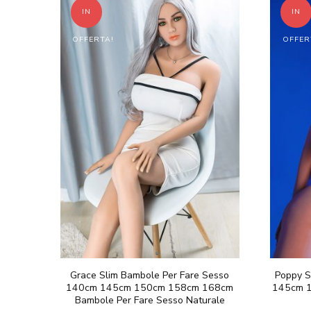
€598.00
ha
IN
IN
a
più
€998.00
OFFERTA!
OFFER
varianti.
Le
opzioni
possono
essere
scelte
nella
pagina
del
prodotto
Grace Slim Bambole Per Fare Sesso
Poppy 
140cm 145cm 150cm 158cm 168cm
145cm 
Bambole Per Fare Sesso Naturale