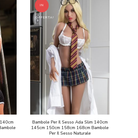
598.00
€598.00
ha
IN
a
più
998.00
€998.00
OFFERTA!
varianti.
Le
opzioni
possono
essere
scelte
nella
pagina
del
prodotto
m 140cm
Bambole Per Il Sesso Ada Slim 140cm
Bambole
145cm 150cm 158cm 168cm Bambole
Per Il Sesso Naturale