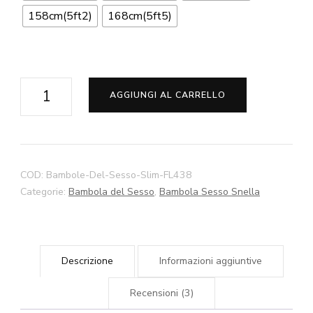
158cm(5ft2)
168cm(5ft5)
Bambole
AGGIUNGI AL CARRELLO
Da
Sesso
Cora
Slim
COD:
Bambole-Del-Sesso-Slim-FL438
140cm
Categorie:
Bambola del Sesso
,
Bambola Sesso Snella
145cm
150cm
158cm
Descrizione
Informazioni aggiuntive
168cm
Bambole
Recensioni (3)
Da