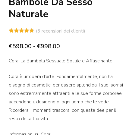
Bambole Da Sesso
Naturale
(
3
recensioni dei clienti)
Valutato
3
4.67
su 5
Fascia
€
598.00
-
€
998.00
su base
di
di
recensioni
Cora: La Bambola Sessuale Sottile e Affascinante
prezzo:
da
Cora è un’opera d’arte. Fondamentalmente, non ha
€598.00
bisogno di cosmetici per essere splendida. I suoi sorrisi
a
sono estremamente attraenti e le sue forme corporee
€998.00
accendono il desiderio di ogni uomo che le vede.
Ricorderai i momenti trascorsi con queste dee per il
resto della tua vita.
Informazioni su Cora: