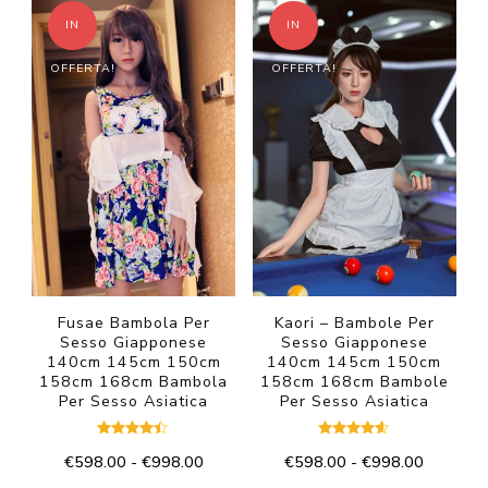
più
€598.00
ha
€998.00
IN
IN
a
varianti.
più
€998.00
Le
OFFERTA!
OFFERTA!
varianti.
opzioni
Le
possono
opzioni
essere
possono
scelte
essere
nella
scelte
pagina
nella
del
pagina
prodotto
del
Fusae Bambola Per
Kaori – Bambole Per
Sesso Giapponese
Sesso Giapponese
prodotto
140cm 145cm 150cm
140cm 145cm 150cm
158cm 168cm Bambola
158cm 168cm Bambole
Per Sesso Asiatica
Per Sesso Asiatica
Valutato
Valutato
Fascia
Fascia
€
598.00
-
€
998.00
€
598.00
-
€
998.00
4.33
4.50
su 5
su 5
di
di