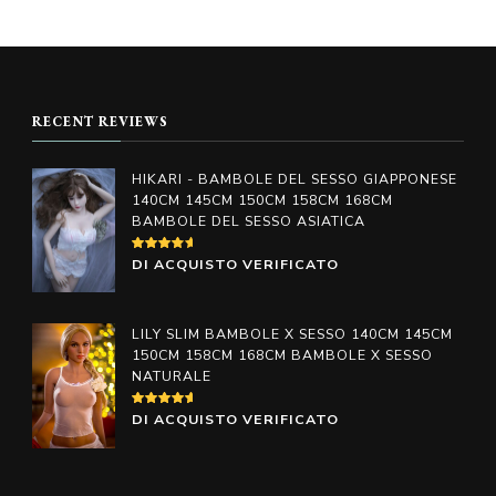
Questo
Questo
prezzo:
prezzo:
prodotto
prodotto
da
da
€598.00
€598.00
ha
ha
a
a
più
più
€998.00
€998.00
RECENT REVIEWS
varianti.
varianti.
Le
Le
HIKARI - BAMBOLE DEL SESSO GIAPPONESE
opzioni
opzioni
140CM 145CM 150CM 158CM 168CM
BAMBOLE DEL SESSO ASIATICA
possono
possono
essere
essere
VALUTATO
DI ACQUISTO VERIFICATO
4
SU
scelte
scelte
5
nella
nella
LILY SLIM BAMBOLE X SESSO 140CM 145CM
pagina
pagina
150CM 158CM 168CM BAMBOLE X SESSO
NATURALE
del
del
prodotto
prodotto
VALUTATO
DI ACQUISTO VERIFICATO
5
SU 5