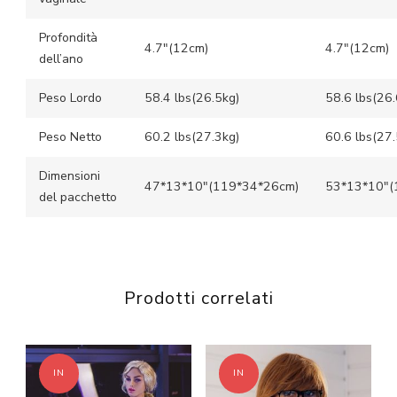
Profondità
4.7″(12cm)
4.7″(12cm)
dell’ano
Peso Lordo
58.4 lbs(26.5kg)
58.6 lbs(26.
Peso Netto
60.2 lbs(27.3kg)
60.6 lbs(27.
Dimensioni
47*13*10″(119*34*26cm)
53*13*10″(
del pacchetto
Prodotti correlati
IN
IN