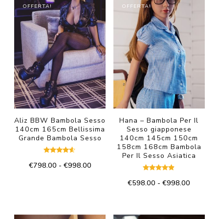
OFFERTA!
OFFERTA!
Aliz BBW Bambola Sesso
Hana – Bambola Per Il
140cm 165cm Bellissima
Sesso giapponese
Grande Bambola Sesso
140cm 145cm 150cm
158cm 168cm Bambola
Per Il Sesso Asiatica
Valutato
Fascia
€
798.00
-
€
998.00
4.50
su 5
di
Valutato
Questo
Fascia
€
598.00
-
€
998.00
4.75
prezzo:
su 5
di
prodotto
da
Questo
prezzo:
€798.00
ha
prodotto
da
a