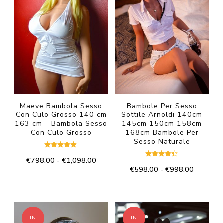
Maeve Bambola Sesso
Bambole Per Sesso
Con Culo Grosso 140 cm
Sottile Arnoldi 140cm
163 cm – Bambola Sesso
145cm 150cm 158cm
Con Culo Grosso
168cm Bambole Per
Sesso Naturale
Valutato
Fascia
€
798.00
-
€
1,098.00
4.75
Valutato
su 5
Fascia
€
598.00
-
€
998.00
4.33
di
Questo
su 5
di
prezzo:
Questo
prodotto
prezzo:
da
prodotto
da
€798.00
ha
€598.00
ha
a
più
IN
IN
a
€1,098.00