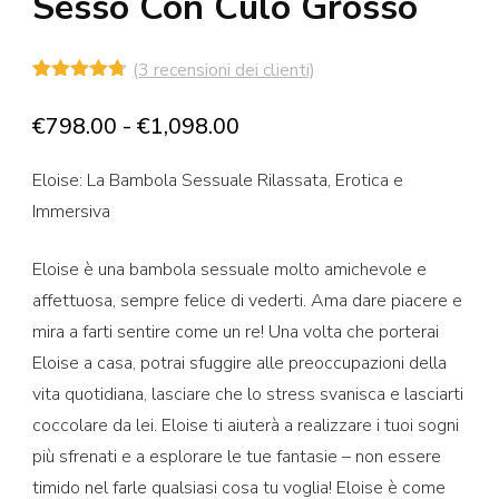
Sesso Con Culo Grosso
(
3
recensioni dei clienti)
Valutato
3
4.67
su 5
Fascia
€
798.00
-
€
1,098.00
su base
di
di
recensioni
Eloise: La Bambola Sessuale Rilassata, Erotica e
prezzo:
Immersiva
da
€798.00
Eloise è una bambola sessuale molto amichevole e
a
affettuosa, sempre felice di vederti. Ama dare piacere e
€1,098.00
mira a farti sentire come un re! Una volta che porterai
Eloise a casa, potrai sfuggire alle preoccupazioni della
vita quotidiana, lasciare che lo stress svanisca e lasciarti
coccolare da lei. Eloise ti aiuterà a realizzare i tuoi sogni
più sfrenati e a esplorare le tue fantasie – non essere
timido nel farle qualsiasi cosa tu voglia! Eloise è come