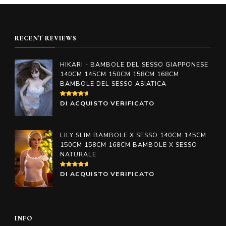
prodotto
prodotto
da
da
€598.00
€598.00
ha
ha
a
a
più
più
€998.00
€998.00
RECENT REVIEWS
varianti.
varianti.
Le
Le
HIKARI - BAMBOLE DEL SESSO GIAPPONESE
opzioni
opzioni
140CM 145CM 150CM 158CM 168CM
BAMBOLE DEL SESSO ASIATICA
possono
possono
essere
essere
VALUTATO
DI ACQUISTO VERIFICATO
4
SU
scelte
scelte
5
nella
nella
LILY SLIM BAMBOLE X SESSO 140CM 145CM
pagina
pagina
150CM 158CM 168CM BAMBOLE X SESSO
NATURALE
del
del
prodotto
prodotto
VALUTATO
DI ACQUISTO VERIFICATO
5
SU 5
INFO