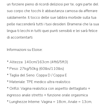
un forziere pieno di ricordi deliziosi per te, ogni parte del
suo corpo che tocchi è abbastanza carnosa da afferrare
saldamente. Il tocco delle sue labbra morbide sulla tua
pelle riaccenderà tutti i tuoi desideri. Bramerai che la sua
lingua ti lecchi in tutti quei punti sensibili e lei sarà felice
di accontentarti.
Informazioni su Eloise:
* Altezza: 140cm/163cm (4ft6/5ft3)
* Peso: 27kg/50kg (60lbs/110lbs)
* Taglia del Seno: Coppa D / Coppa E
* Materiale: TPE medico ultra realistico
* Orifizi: Vagina realistica con aspetto dettagliato +
ingresso anale stretto + funzione orale orgasmica
* Lunghezze Interne: Vagina = 18cm, Anale = 13cm,