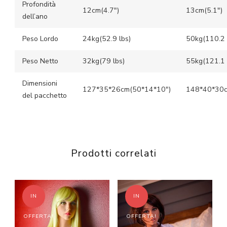
Profondità
12cm(4.7″)
13cm(5.1″)
dell’ano
Peso Lordo
24kg(52.9 lbs)
50kg(110.2 
Peso Netto
32kg(79 lbs)
55kg(121.1 
Dimensioni
127*35*26cm(50*14*10″)
148*40*30c
del pacchetto
Prodotti correlati
IN
IN
OFFERTA!
OFFERTA!