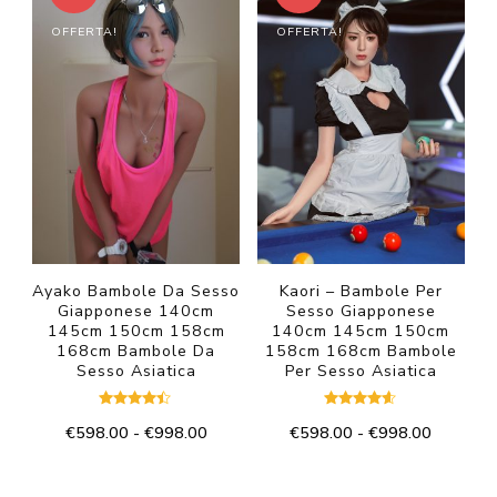
più
varianti.
€998.00
OFFERTA!
OFFERTA!
varianti.
Le
Le
opzioni
opzioni
possono
possono
essere
essere
scelte
scelte
nella
nella
pagina
pagina
del
del
Ayako Bambole Da Sesso
Kaori – Bambole Per
prodotto
Giapponese 140cm
Sesso Giapponese
prodotto
145cm 150cm 158cm
140cm 145cm 150cm
168cm Bambole Da
158cm 168cm Bambole
Sesso Asiatica
Per Sesso Asiatica
Valutato
Valutato
Fascia
Fascia
€
598.00
-
€
998.00
€
598.00
-
€
998.00
4.33
4.50
su 5
su 5
di
di
Questo
Questo
prezzo:
prezzo: