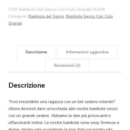
Con
COD:
Bambole-Del-Sesso-Con-Culo-Grande-FL448
Culo
Categorie:
Bambola del Sesso
,
Bambola Sesso Con Culo
Grosso
Grande
140
cm
163
Descrizione
Informazioni aggiuntive
cm
-
Recensioni (3)
Bambole
Per
Descrizione
Sesso
Con
Trovi irresistibile una ragazza con un bel sedere rotondo?
Culo
Allora dovresti dare un’occhiata alle nostre bambole sesso
Grosso
con un grande sedere. Abbiamo le dee più provocanti e
quantità
affascinanti online. Le nostre bambole sono sexy, formose e
divine. Anche solo guardando le loro foto sul nostro sito