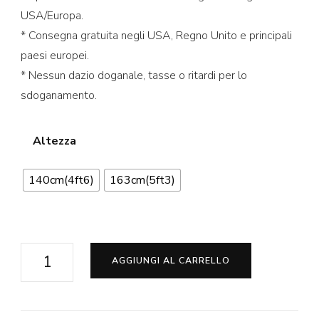
USA/Europa.
* Consegna gratuita negli USA, Regno Unito e principali
paesi europei.
* Nessun dazio doganale, tasse o ritardi per lo
sdoganamento.
Altezza
140cm(4ft6)
163cm(5ft3)
Eloise
AGGIUNGI AL CARRELLO
Bambole
Per
Sesso