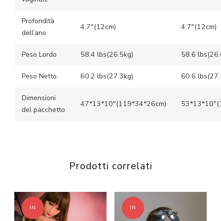
Profondità
4.7″(12cm)
4.7″(12cm)
dell’ano
Peso Lordo
58.4 lbs(26.5kg)
58.6 lbs(26.
Peso Netto
60.2 lbs(27.3kg)
60.6 lbs(27.
Dimensioni
47*13*10″(119*34*26cm)
53*13*10″(
del pacchetto
Prodotti correlati
IN
IN