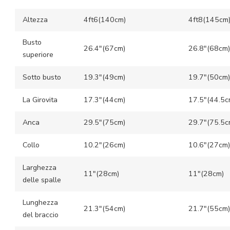
Altezza
4ft6(140cm)
4ft8(145cm
Busto
26.4″(67cm)
26.8″(68cm)
superiore
Sotto busto
19.3″(49cm)
19.7″(50cm)
La Girovita
17.3″(44cm)
17.5″(44.5c
Anca
29.5″(75cm)
29.7″(75.5c
Collo
10.2″(26cm)
10.6″(27cm)
Larghezza
11″(28cm)
11″(28cm)
delle spalle
Lunghezza
21.3″(54cm)
21.7″(55cm)
del braccio