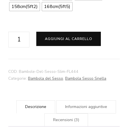
158cm(5ft2)
168cm(5ft5)
Stella
AGGIUNGI AL CARRELLO
Slim
Bambole
Del
Sesso
COD:
Bambole-Del-Sesso-Slim-FL444
140cm
Categorie:
Bambola del Sesso
,
Bambola Sesso Snella
145cm
150cm
158cm
Descrizione
Informazioni aggiuntive
168cm
Bambole
Recensioni (3)
Del