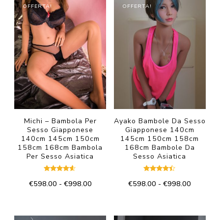
OFFERTA!
OFFERTA!
Michi – Bambola Per
Ayako Bambole Da Sesso
Sesso Giapponese
Giapponese 140cm
140cm 145cm 150cm
145cm 150cm 158cm
158cm 168cm Bambola
168cm Bambole Da
Per Sesso Asiatica
Sesso Asiatica
Valutato
Valutato
Fascia
Fascia
€
598.00
-
€
998.00
€
598.00
-
€
998.00
4.50
4.33
su 5
su 5
di
di
Questo
Questo
prezzo:
prezzo:
prodotto
prodotto
da
da