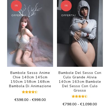
€598.00
€598.00
ha
ha
IN
IN
a
a
più
più
€998.00
€998.00
OFFERTA!
OFFERTA!
varianti.
varianti.
Le
Le
opzioni
opzioni
possono
possono
essere
essere
scelte
scelte
nella
nella
pagina
pagina
del
del
Bambole Sesso Anime
Bambole Del Sesso Con
Chie 140cm 145cm
Culo Grande Alivia
prodotto
prodotto
150cm 158cm 168cm
140cm 163cm Bambole
Bambola Di Animazione
Del Sesso Con Culo
Grosso
Valutato
Fascia
€
598.00
-
€
998.00
4.33
Valutato
su 5
Fascia
€
798.00
-
€
1,098.00
4.33
di
Questo
su 5
di
prezzo: