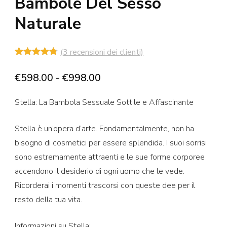
Bambole Del Sesso
Naturale
(
3
recensioni dei clienti)
Valutato
3
4.67
su 5
Fascia
€
598.00
-
€
998.00
su base
di
di
recensioni
Stella: La Bambola Sessuale Sottile e Affascinante
prezzo:
da
Stella è un’opera d’arte. Fondamentalmente, non ha
€598.00
bisogno di cosmetici per essere splendida. I suoi sorrisi
a
sono estremamente attraenti e le sue forme corporee
€998.00
accendono il desiderio di ogni uomo che le vede.
Ricorderai i momenti trascorsi con queste dee per il
resto della tua vita.
Informazioni su Stella: