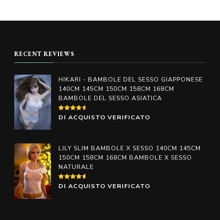
Questo
prodotto
prezzo:
da
prodotto
da
€598.00
ha
€798.0
ha
a
più
a
€998.00
più
varianti.
€1,098
RECENT REVIEWS
varianti.
Le
Le
opzioni
HIKARI - BAMBOLE DEL SESSO GIAPPONESE
opzioni
140CM 145CM 150CM 158CM 168CM
possono
BAMBOLE DEL SESSO ASIATICA
possono
essere
essere
VALUTATO
DI ACQUISTO VERIFICATO
scelte
4
SU
scelte
5
nella
nella
pagina
LILY SLIM BAMBOLE X SESSO 140CM 145CM
pagina
150CM 158CM 168CM BAMBOLE X SESSO
del
NATURALE
del
prodotto
prodotto
VALUTATO
DI ACQUISTO VERIFICATO
5
SU 5